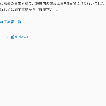
東京都の事業者様で、施設内の塗装工事を8日間に渡り行いました
詳しくは施工実績からご確認下さい。
施工実績一覧
投
←
前のNews
稿
ナ
ビ
ゲ
ー
シ
ョ